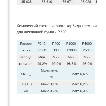
35,638
53.310
76,671
93.028
50,57
Химический состав черного карбида кремния
для наждачной бумаги P320
Размер
P240-
П400-
P1000-
P4000-
зерна
P360
П800
P3000
P5000
карбид
Мин.
Мин.
Мин.
Мин.
кремния
99,2%
99,0%
98,5%
98,0%
Максимум.
SiO2
Макс.0,6%
_
0,5%
Fe
О
Макс.0,1%
Макс.0,2%
2
3
ФК
Макс.0,2%
Макс.0,3%