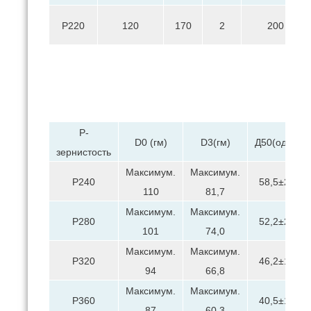
P220
120
170
2
200
P-
D0 (гм)
D3(гм)
Д50(один)
зернистость
Максимум.
Максимум.
P240
58,5±2,0
110
81,7
Максимум.
Максимум.
P280
52,2±2,0
101
74,0
Максимум.
Максимум.
Р320
46,2±1,5
94
66,8
Максимум.
Максимум.
P360
40,5±1,5
87
60,3