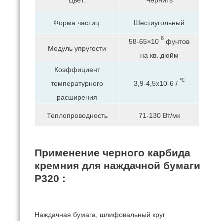
Форма частиц:
Шестиугольный
6
58-65×10
фунтов
Модуль упругости
на кв. дюйм
Коэффициент
℃
температурного
3,9-4,5х10-6
/
расширения
Теплопроводность
71-130 Вт/мк
Применение черного карбида
кремния для наждачной бумаги
P320
:
Наждачная бумага, шлифовальный круг