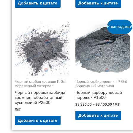
Добавить к цитате
Добавить к цитате
Распродажа!
Черный карбид кремния P-Grit
Черный карбид кремния P-Grit
Абразивный материал
Абразивный материал
Черный порошок карбида
Черный карборундовый
кремния, обработанный
порошок Р1500
суспензией P2500
$
3,330.00
–
$
3,400.00
/ MT
/MT
Добавить к цитате
Добавить к цитате