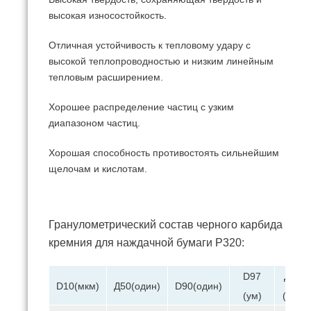
высокая износостойкость.
Отличная устойчивость к тепловому удару с
высокой теплопроводностью и низким линейным
тепловым расширением.
Хорошее распределение частиц с узким
диапазоном частиц.
Хорошая способность противостоять сильнейшим
щелочам и кислотам.
Гранулометрический состав черного карбида
кремния для наждачной бумаги P320:
D97
Д(3,2)
D10(мкм)
Д50(один)
D90(один)
(ум)
(один