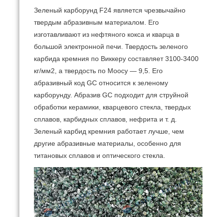
Зеленый карборунд F24 является чрезвычайно
твердым абразивным материалом.
Его
изготавливают из нефтяного кокса и кварца в
большой электронной печи.
Твердость зеленого
карбида кремния по Виккеру составляет 3100-3400
кг/мм2, а твердость по Моосу — 9,5.
Его
абразивный код GC относится к зеленому
карборунду.
Абразив GC подходит для струйной
обработки керамики, кварцевого стекла, твердых
сплавов, карбидных сплавов, нефрита и т. д.
Зеленый карбид кремния работает лучше, чем
другие абразивные материалы, особенно для
титановых сплавов и оптического стекла.