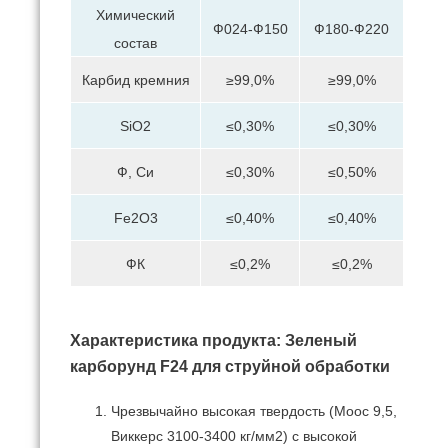
Химический
Ф024-Ф150
Ф180-Ф220
состав
Карбид кремния
≥99,0%
≥99,0%
SiO2
≤0,30%
≤0,30%
Ф, Си
≤0,30%
≤0,50%
Fe2O3
≤0,40%
≤0,40%
ФК
≤0,2%
≤0,2%
Характеристика продукта: Зеленый
карборунд F24 для струйной обработки
Чрезвычайно высокая твердость (Моос 9,5,
Виккерс 3100-3400 кг/мм2) с высокой