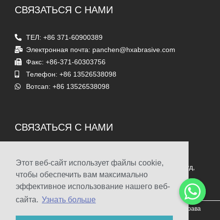
СВЯЗАТЬСЯ С НАМИ
ТЕЛ: +86 371-60900389
Электронная почта: panchen@hxabrasive.com
Факс: +86-371-60303756
Телефон: +86 13526538098
Вотсап: +86 13526538098
СВЯЗАТЬСЯ С НАМИ
Адрес
Этот веб-сайт использует файлы cookie,
Комната 1903, Таймс-сквер Ясинь, Суншань Саут Роуд,
чтобы обеспечить вам максимально
Чжэнчжоу, Китай
эффективное использование нашего веб-
сайта.
Узнать больше
© 2009-2022 Чжэнчжоу Haixu Abrasives Co., Ltd. Авторские права