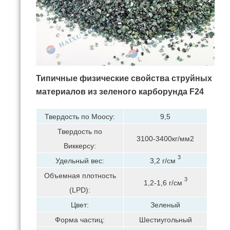
Типичные физические свойства струйных
материалов из зеленого карборунда F24
Твердость по Моосу:
9,5
Твердость по
3100-3400кг/мм2
Виккерсу:
3
Удельный вес:
3,2 г/см
Объемная плотность
3
1,2-1,6 г/см
(LPD):
Цвет:
Зеленый
Форма частиц:
Шестиугольный