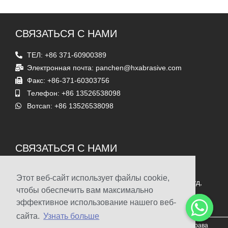
СВЯЗАТЬСЯ С НАМИ
ТЕЛ: +86 371-60900389
Электронная почта: panchen@hxabrasive.com
Факс: +86-371-60303756
Телефон: +86 13526538098
Вотсап: +86 13526538098
СВЯЗАТЬСЯ С НАМИ
Адрес
Этот веб-сайт использует файлы cookie,
Комната 1903, Таймс-сквер Ясинь, Суншань Саут Роуд,
чтобы обеспечить вам максимально
Чжэнчжоу, Китай
эффективное использование нашего веб-
сайта.
Узнать больше
© 2009-2022 Чжэнчжоу Haixu Abrasives Co., Ltd. Авторские права